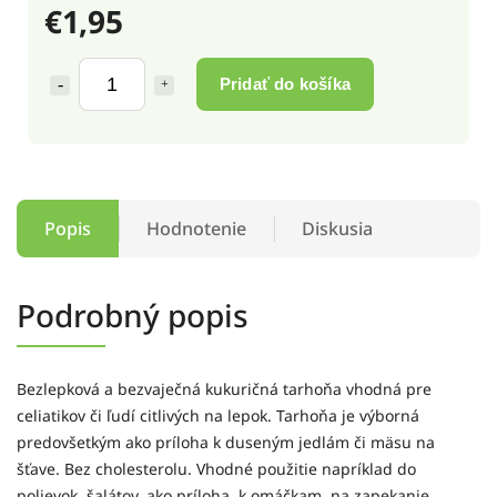
€1,95
Pridať do košíka
Popis
Hodnotenie
Diskusia
Podrobný popis
Bezlepková a bezvaječná kukuričná tarhoňa vhodná pre
celiatikov či ľudí citlivých na lepok. Tarhoňa je výborná
predovšetkým ako príloha k duseným jedlám či mäsu na
šťave. Bez cholesterolu. Vhodné použitie napríklad do
polievok, šalátov, ako príloha, k omáčkam, na zapekanie,