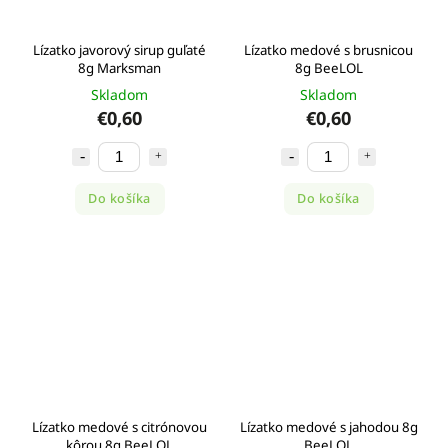
Lízatko javorový sirup guľaté
Lízatko medové s brusnicou
8g Marksman
8g BeeLOL
Skladom
Skladom
€0,60
€0,60
Do košíka
Do košíka
Lízatko medové s citrónovou
Lízatko medové s jahodou 8g
kôrou 8g BeeLOL
BeeLOL