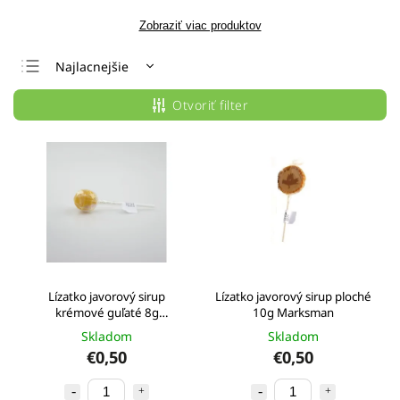
Zobraziť viac produktov
Najlacnejšie
Najdrahšie
Otvoriť filter
Najpredávanejšie
Abecedne
Lízatko javorový sirup
Lízatko javorový sirup ploché
krémové guľaté 8g
10g Marksman
Marksman
Skladom
Skladom
€0,50
€0,50