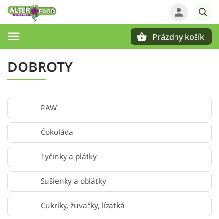
Prázdny košík
Hľadať
DOBROTY
RAW
Čokoláda
Tyčinky a plátky
Sušienky a oblátky
Cukríky, žuvačky, lízatká