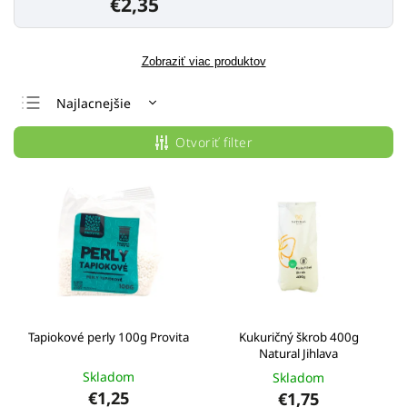
€2,35
Zobraziť viac produktov
Najlacnejšie
Najdrahšie
Otvoriť filter
Najpredávanejšie
Abecedne
Tapiokové perly 100g Provita
Kukuričný škrob 400g
Natural Jihlava
Skladom
Skladom
€1,25
€1,75