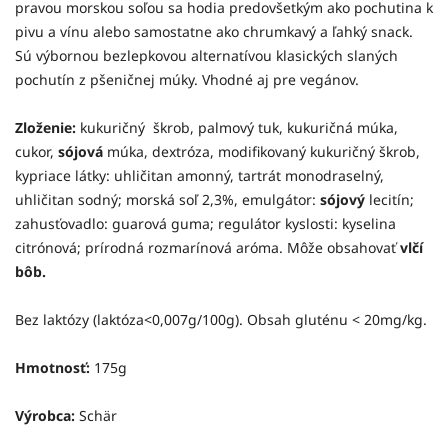
pravou morskou soľou sa hodia predovšetkým ako pochutina k
pivu a vínu alebo samostatne ako chrumkavý a ľahký snack.
Sú výbornou bezlepkovou alternatívou klasických slaných
pochutín z pšeničnej múky. Vhodné aj pre vegánov.
Zloženie:
kukuričný škrob, palmový tuk, kukuričná múka,
cukor,
sójová
múka, dextróza, modifikovaný kukuričný škrob,
kypriace látky: uhličitan amonný, tartrát monodraselný,
uhličitan sodný; morská soľ 2,3%, emulgátor:
sójový
lecitín;
zahusťovadlo: guarová guma; regulátor kyslosti: kyselina
citrónová; prírodná rozmarínová aróma. Môže obsahovať
vlčí
bôb.
Bez laktózy (laktóza<0,007g/100g). Obsah gluténu < 20mg/kg.
Hmotnosť:
175g
Výrobca:
Schär