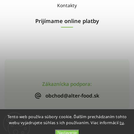
Kontakty
Prijímame online platby
Zákaznícka podpora:
obchod@alter-food.sk
Tento web používa súbory cookie. Ďalším prechádzaním tohto
webu vyjadrujete súhlas s ich používaním. Viac informácií
tu
.
Copyright 2026
Alter-Food
. Všetky práva vyhradené.
Vytvořil
Shoptet
| Design
Shoptak.cz
Nastavenie