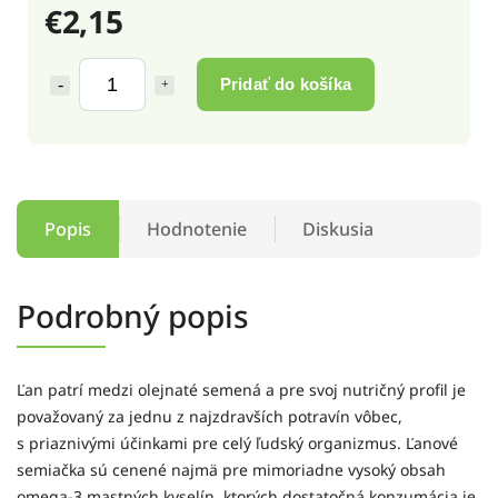
€2,15
Pridať do košíka
Popis
Hodnotenie
Diskusia
Podrobný popis
Ľan patrí medzi olejnaté semená a pre svoj nutričný profil je
považovaný za jednu z najzdravších potravín vôbec,
s priaznivými účinkami pre celý ľudský organizmus. Ľanové
semiačka sú cenené najmä pre mimoriadne vysoký obsah
omega-3 mastných kyselín, ktorých dostatočná konzumácia je