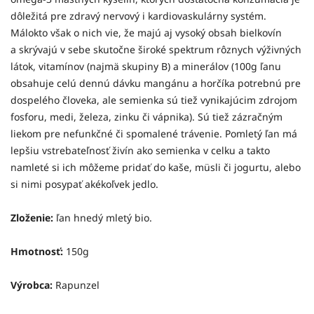
dôležitá pre zdravý nervový i kardiovaskulárny systém.
Málokto však o nich vie, že majú aj vysoký obsah bielkovín
a skrývajú v sebe skutočne široké spektrum rôznych výživných
látok, vitamínov (najmä skupiny B) a minerálov (100g ľanu
obsahuje celú dennú dávku mangánu a horčíka potrebnú pre
dospelého človeka, ale semienka sú tiež vynikajúcim zdrojom
fosforu, medi, železa, zinku či vápnika). Sú tiež zázračným
liekom pre nefunkčné či spomalené trávenie. Pomletý ľan má
lepšiu vstrebateľnosť živín ako semienka v celku a takto
namleté si ich môžeme pridať do kaše, müsli či jogurtu, alebo
si nimi posypať akékoľvek jedlo.
Zloženie:
ľan hnedý mletý bio.
Hmotnosť:
150g
Výrobca:
Rapunzel