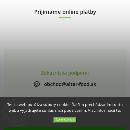
Prijímame online platby
Zákaznícka podpora:
obchod@alter-food.sk
Tento web používa súbory cookie. Ďalším prechádzaním tohto
webu vyjadrujete súhlas s ich používaním. Viac informácií
tu
.
Copyright 2026
Alter-Food
. Všetky práva vyhradené.
Vytvořil
Shoptet
| Design
Shoptak.cz
Nastavenie