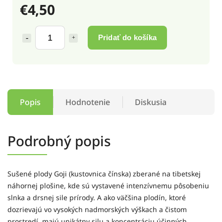
€4,50
Pridať do košíka
Popis
Hodnotenie
Diskusia
Podrobný popis
Sušené plody Goji (kustovnica čínska) zberané na tibetskej
náhornej plošine, kde sú vystavené intenzívnemu pôsobeniu
slnka a drsnej sile prírody. A ako väčšina plodín, ktoré
dozrievajú vo vysokých nadmorských výškach a čistom
prostredí, majú unikátny silu a koncentráciu účinných