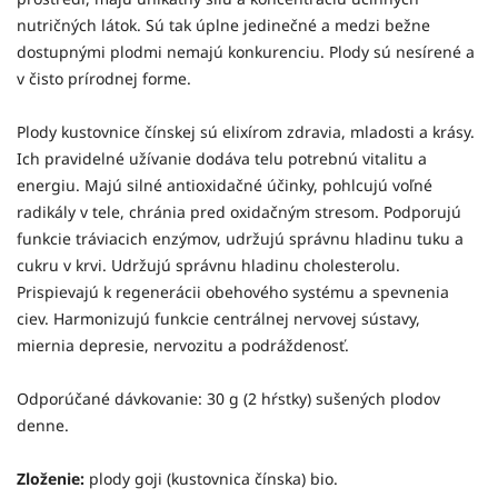
nutričných látok. Sú tak úplne jedinečné a medzi bežne
dostupnými plodmi nemajú konkurenciu. Plody sú nesírené a
v čisto prírodnej forme.
Plody kustovnice čínskej sú elixírom zdravia, mladosti a krásy.
Ich pravidelné užívanie dodáva telu potrebnú vitalitu a
energiu. Majú silné antioxidačné účinky, pohlcujú voľné
radikály v tele, chránia pred oxidačným stresom. Podporujú
funkcie tráviacich enzýmov, udržujú správnu hladinu tuku a
cukru v krvi. Udržujú správnu hladinu cholesterolu.
Prispievajú k regenerácii obehového systému a spevnenia
ciev. Harmonizujú funkcie centrálnej nervovej sústavy,
miernia depresie, nervozitu a podráždenosť.
Odporúčané dávkovanie: 30 g (2 hŕstky) sušených plodov
denne.
Zloženie:
plody goji (kustovnica čínska) bio.