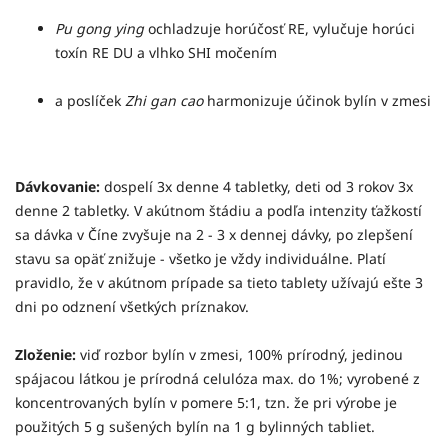
Pu gong ying
ochladzuje horúčosť RE, vylučuje horúci
toxín RE DU a vlhko SHI močením
a poslíček
Zhi gan cao
harmonizuje účinok bylín v zmesi
Dávkovanie:
dospelí 3x denne 4 tabletky, deti od 3 rokov 3x
denne 2 tabletky. V akútnom štádiu a podľa intenzity ťažkostí
sa dávka v Číne zvyšuje na 2 - 3 x dennej dávky, po zlepšení
stavu sa opäť znižuje - všetko je vždy individuálne. Platí
pravidlo, že v akútnom prípade sa tieto tablety užívajú ešte 3
dni po odznení všetkých príznakov.
Zloženie:
viď rozbor bylín v zmesi, 100% prírodný, jedinou
spájacou látkou je prírodná celulóza max. do 1%; vyrobené z
koncentrovaných bylín v pomere 5:1, tzn. že pri výrobe je
použitých 5 g sušených bylín na 1 g bylinných tabliet.