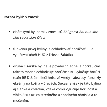
Rozbor bylín v zmesi:
cisárskymi bylinami v zmesi sú
Shi gao
a
Bai hua she
she cao
a
Lian Oiao.
funkciou prvej byliny je ochladzovať horúčosť RE a
vylučovať oheň HUO z čriev a žalúdka
druhá cisárska bylina je povahy chladnej a horkej, čím
takisto mocne ochladzuje horúčosť RE, vylučuje horúci
toxín RE DU, čím lieči hnisavé vredy - abscesy, furunkly,
ekzémy na koži a v črevách. Súčasne však je táto bylina
aj sladká a chladná, vďaka čomu vylučuje horúčosť a
vlhko SHI / RE zo stredného a spodného ohniska a to
močením.