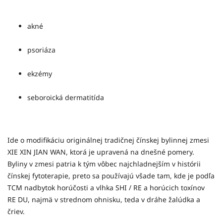
akné
psoriáza
ekzémy
seboroická dermatitída
Ide o modifikáciu originálnej tradičnej čínskej bylinnej zmesi
XIE XIN JIAN WAN, ktorá je upravená na dnešné pomery.
Byliny v zmesi patria k tým vôbec najchladnejším v histórii
čínskej fytoterapie, preto sa používajú všade tam, kde je podľa
TCM nadbytok horúčosti a vlhka SHI / RE a horúcich toxínov
RE DU, najmä v strednom ohnisku, teda v dráhe žalúdka a
čriev.