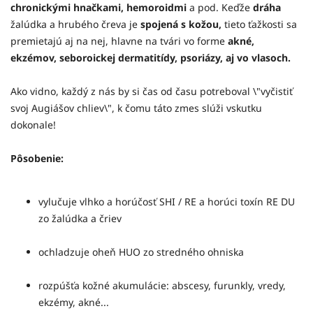
chronickými hnačkami, hemoroidmi
a pod. Keďže
dráha
žalúdka a hrubého čreva je
spojená s kožou,
tieto ťažkosti sa
premietajú aj na nej, hlavne na tvári vo forme
akné,
ekzémov, seboroickej dermatitídy, psoriázy, aj vo vlasoch.
Ako vidno, každý z nás by si čas od času potreboval \"vyčistiť
svoj Augiášov chliev\", k čomu táto zmes slúži vskutku
dokonale!
Pôsobenie:
vylučuje vlhko a horúčosť SHI / RE a horúci toxín RE DU
zo žalúdka a čriev
ochladzuje oheň HUO zo stredného ohniska
rozpúšťa kožné akumulácie: abscesy, furunkly, vredy,
ekzémy, akné...