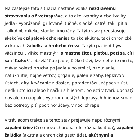
Najčastejšie táto situácia nastane vďaka
nezdravému
stravovaniu a životospráve
, a to ako kvantity alebo kvality
jedla - vyprážané, grilované, tučné, sladké, ostré, tak i pitia
- alkohol, mlieko, sladké limonády. Takýto stav predstavuje
akékoľvek
zápalové ochorenie
a to ako akútne, tak i chronické
v dráhach
žalúdka a hrubého čreva.
Takýto pacient býva
väčšinou \"vlhko mastný\",
s mastne žltou pleťou, potí sa, cíti
sa \"ťažko\"
, obzvlášť po jedle, ťažko trávi, tzv. neberie mu to,
máva: bolesti brucha po jedle a po stolici, nadúvanie,
nafúknutie, hojne vetrov, grganie, pálenie záhy, lepkavo v
ústach, afty, krvácanie z ďasien, paradentózu, zápach z úst,
riedku stolicu alebo hnačku s hlienom, bolesti v tvári, upchatý
nos alebo naopak s výtokom hustých lepkavých hlienov, smäd
bez potreby piť, pocit horúčavy, v noci chrápe.
V tráviacom trakte sa tento stav prejavuje napr. rôznymi
zápalmi čriev
(Crohnova choroba, ulcerózna kolitída)
, zápalmi
žalúdka
(akútna a chronická gastritída)
, akútnymi a