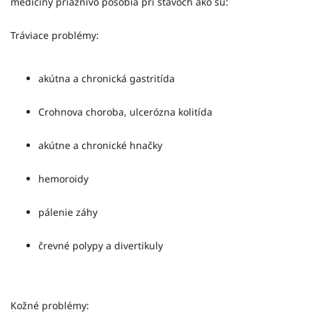
medicíny priaznivo pôsobia pri stavoch ako sú:
Tráviace problémy:
akútna a chronická gastritída
Crohnova choroba, ulcerózna kolitída
akútne a chronické hnačky
hemoroidy
pálenie záhy
črevné polypy a divertikuly
Kožné problémy: