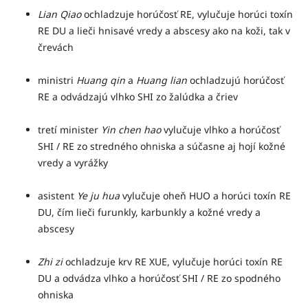
Lian Qiao
ochladzuje horúčosť RE, vylučuje horúci toxín
RE DU a lieči hnisavé vredy a abscesy ako na koži, tak v
črevách
ministri
Huang qin
a
Huang lian
ochladzujú horúčosť
RE a odvádzajú vlhko SHI zo žalúdka a čriev
tretí minister
Yin chen hao
vylučuje vlhko a horúčosť
SHI / RE zo stredného ohniska a súčasne aj hojí kožné
vredy a vyrážky
asistent
Ye ju hua
vylučuje oheň HUO a horúci toxín RE
DU, čím lieči furunkly, karbunkly a kožné vredy a
abscesy
Zhi zi
ochladzuje krv RE XUE, vylučuje horúci toxín RE
DU a odvádza vlhko a horúčosť SHI / RE zo spodného
ohniska