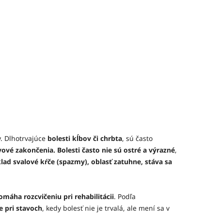
. Dlhotrvajúce
bolesti kĺbov či chrbta
, sú často
rvové zakončenia.
Bolesti často nie sú ostré a výrazné
,
klad svalové kŕče (spazmy), oblasť zatuhne, stáva sa
máha rozcvičeniu pri rehabilitácii
. Podľa
 pri stavoch
, kedy bolesť nie je trvalá, ale mení sa v