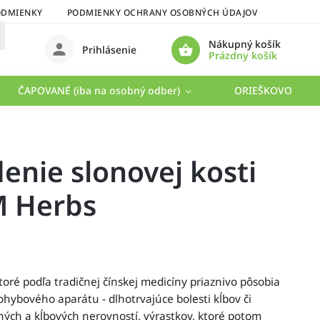
ODMIENKY
PODMIENKY OCHRANY OSOBNÝCH ÚDAJOV
Nákupný košík
Prihlásenie
Prázdny košík
ČAPOVANÉ (iba na osobný odber)
ORIEŠKOVO
enie slonovej kosti
M Herbs
ktoré podľa tradičnej čínskej medicíny priaznivo pôsobia
pohybového aparátu - dlhotrvajúce bolesti kĺbov či
ných a kĺbových nerovností, výrastkov, ktoré potom