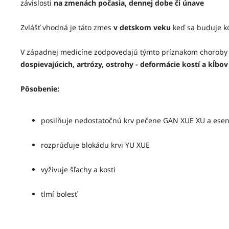
závislosti
na zmenách počasia, dennej dobe či únave
Zvlášť vhodná je táto zmes
v detskom veku
keď sa buduje k
V západnej medicíne zodpovedajú týmto príznakom choroby 
dospievajúcich, artrózy, ostrohy - deformácie kostí a kĺbov
Pôsobenie:
posilňuje nedostatočnú krv pečene GAN XUE XU a esen
rozprúďuje blokádu krvi YU XUE
vyživuje šľachy a kosti
tlmí bolesť