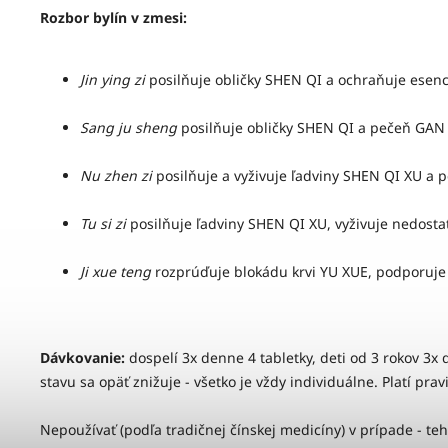
Rozbor bylín v zmesi:
Jin ying zi
posilňuje obličky SHEN QI a ochraňuje esenc
Sang ju sheng
posilňuje obličky SHEN QI a pečeň GAN X
Nu zhen zi
posilňuje a vyživuje ľadviny SHEN QI XU a
Tu si zi
posilňuje ľadviny SHEN QI XU, vyživuje nedosta
Ji xue teng
rozprúďuje blokádu krvi YU XUE, podporuje 
Dávkovanie:
dospelí 3x denne 4 tabletky, deti od 3 rokov 3x 
stavu sa opäť znižuje - všetko je vždy individuálne. Platí pra
Nepoužívať (podľa tradičnej čínskej medicíny) v prípade - te