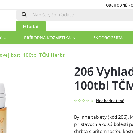
OBCHODNÉ P
Hľadať
Y
PRÍRODNÁ KOZMETIKA
EKODROGÉRIA
ovej kosti 100tbl TČM Herbs
206 Vyhlad
100tbl TČ
Neohodnotené
Bylinné tablety (kód 206), 
pri stavoch ako sú bolesti 
chrbta s prítomnosťou kost