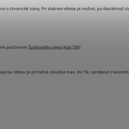
dná o chronické stavy. Pri dobrom efekte je možné, po dosiahnutí z
sné používanie
Šaolínového oleja (kód 700)
pájacou látkou je prírodná celulóza max. do 1%; vyrobené z koncentr