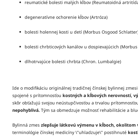
reumatické bolesti malých kĺbov (Reumatoidná artritíd
degeneratívne ochorenie kĺbov (Artróza)
bolesti holennej kosti u detí (Morbus Osgood Schlatter
bolesti chrbticových kanálov u dospievajúcich (Morb
dlhotrvajúce bolesti chrbta (Chron. Lumbalgie)
Ide o modifikáciu originálnej tradičnej čínskej bylinnej 
spojené s prítomnosťou
kostných a kĺbových nerovností, v
skôr obťažujú svojou neústupčivosťou a trvalou prítomnosťou.
nepohyblivá.
Tým sa obmedzuje možnosť rehabilitácie a blu
Bylinná zmes
zlepšuje látkovú výmenu v kĺboch, okolitom v
terminológie čínskej medicíny \"uhladzuje\" postihnuté
kosti