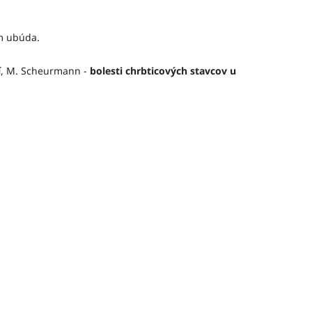
ém ubúda.
í
, M. Scheurmann -
bolesti chrbticových stavcov u