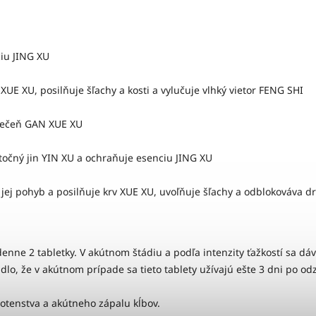
iu JING XU
UE XU, posilňuje šľachy a kosti a vylučuje vlhký vietor FENG SHI
 pečeň GAN XUE XU
točný jin YIN XU a ochraňuje esenciu JING XU
jej pohyb a posilňuje krv XUE XU, uvoľňuje šľachy a odblokováva 
denne 2 tabletky. V akútnom štádiu a podľa intenzity ťažkostí sa dáv
vidlo, že v akútnom prípade sa tieto tablety užívajú ešte 3 dni po o
hotenstva a akútneho zápalu kĺbov.