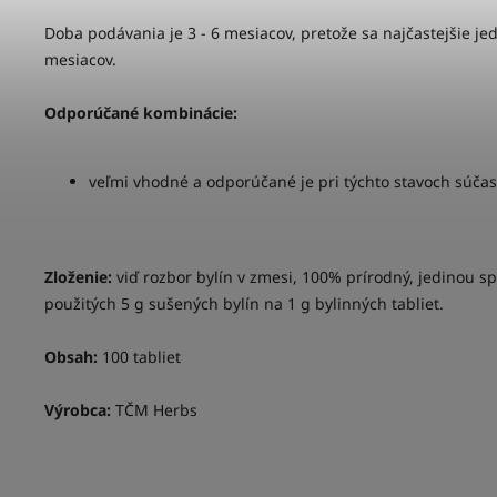
Doba podávania je 3 - 6 mesiacov, pretože sa najčastejšie je
mesiacov.
Odporúčané kombinácie:
veľmi vhodné a odporúčané je pri týchto stavoch súča
Zloženie:
viď rozbor bylín v zmesi, 100% prírodný, jedinou s
použitých 5 g sušených bylín na 1 g bylinných tabliet.
Obsah:
100 tabliet
Výrobca:
TČM Herbs