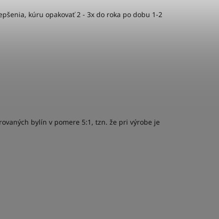
lepšenia, kúru opakovať 2 - 3x do roka po dobu 1-2
ovaných bylín v pomere 5:1, tzn. že pri výrobe je