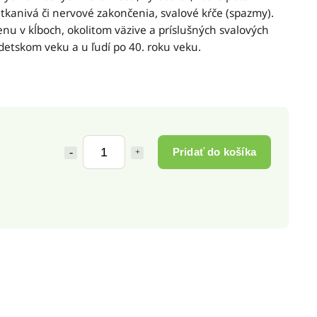
tkanivá či nervové zakončenia, svalové kŕče (spazmy).
nu v kĺboch, okolitom väzive a príslušných svalových
etskom veku a u ľudí po 40. roku veku.
Pridať do košíka