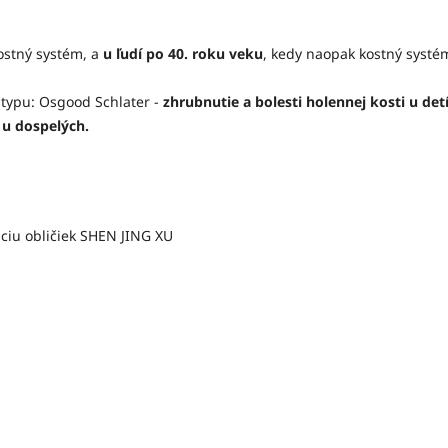
ostný systém, a
u ľudí po 40. roku veku
, kedy naopak kostný syst
typu: Osgood Schlater -
zhrubnutie a bolesti holennej kosti u det
 u dospelých.
ciu obličiek SHEN JING XU