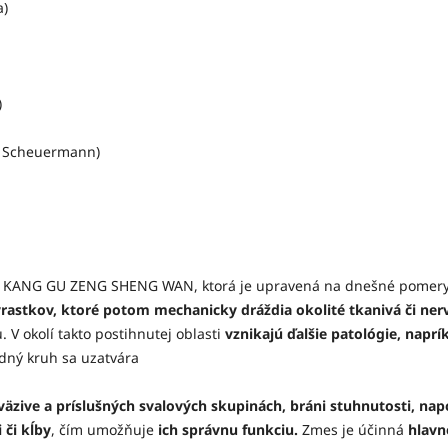
a)
)
us Scheuermann)
zmesi KANG GU ZENG SHENG WAN, ktorá je upravená na dnešné pomery
ýrastkov, ktoré potom mechanicky dráždia okolité tkanivá či ne
 V okolí takto postihnutej oblasti
vznikajú ďalšie patológie, naprí
dný kruh sa uzatvára
äzive a príslušných svalových skupinách, bráni stuhnutosti, napo
 či kĺby
, čím umožňuje
ich správnu funkciu.
Zmes je účinná
hlavne