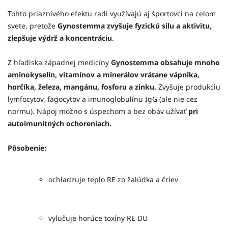
Tohto priaznivého efektu radi využívajú aj športovci na celom
svete, pretože
Gynostemma zvyšuje fyzickú silu a aktivitu,
zlepšuje výdrž a koncentráciu
.
Z hľadiska západnej medicíny
Gynostemma obsahuje mnoho
aminokyselín, vitamínov a minerálov vrátane vápnika,
horčíka, železa, mangánu, fosforu a zinku.
Zvyšuje produkciu
lymfocytov, fagocytov a imunoglobulínu IgG (ale nie cez
normu). Nápoj možno s úspechom a bez obáv užívať
pri
autoimunitných ochoreniach.
Pôsobenie:
ochladzuje teplo RE zo žalúdka a čriev
vylučuje horúce toxíny RE DU