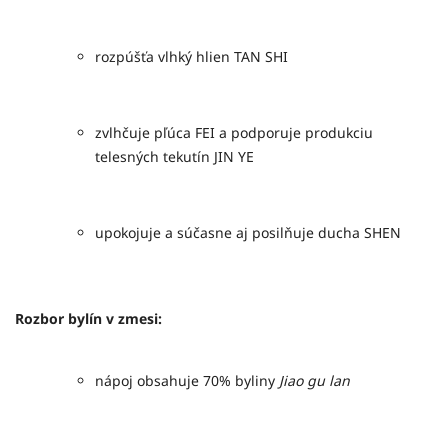
rozpúšťa vlhký hlien TAN SHI
zvlhčuje pľúca FEI a podporuje produkciu
telesných tekutín JIN YE
upokojuje a súčasne aj posilňuje ducha SHEN
Rozbor bylín v zmesi:
nápoj obsahuje 70% byliny
Jiao gu lan