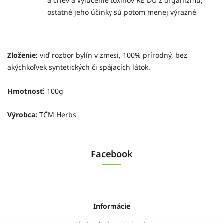
a čriev a vylúčenie toxínov RE DU z organizmu,
ostatné jeho účinky sú potom menej výrazné
Zloženie:
viď rozbor bylín v zmesi, 100% prírodný, bez
akýchkoľvek syntetických či spájacích látok.
Hmotnosť:
100g
Výrobca:
TČM Herbs
Facebook
Informácie