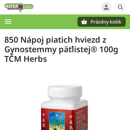
Prázdny košík
Hľadať
850 Nápoj piatich hviezd z
Gynostemmy päťlistej® 100g
TČM Herbs