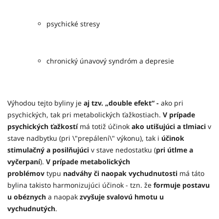
psychické stresy
chronický únavový syndróm a depresie
Výhodou tejto byliny je
aj tzv. „double efekt“ -
ako pri
psychických, tak pri metabolických ťažkostiach.
V prípade
psychických ťažkostí
má totiž účinok
ako utišujúci a tlmiaci
v
stave nadbytku (pri \"prepálení\" výkonu), tak i
účinok
stimulačný a posilňujúci
v stave nedostatku (
pri útlme a
vyčerpaní
).
V prípade metabolických
problémov
typu
nadváhy či naopak vychudnutosti
má táto
bylina takisto harmonizujúci účinok - tzn. že
formuje postavu
u obéznych
a naopak
zvyšuje svalovú hmotu u
vychudnutých
.