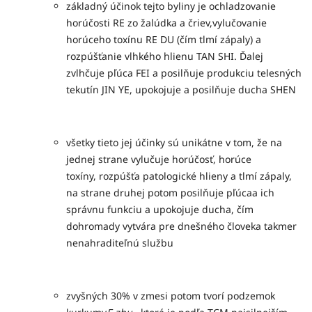
základný účinok tejto byliny je ochladzovanie
horúčosti RE zo žalúdka a čriev,vylučovanie
horúceho toxínu RE DU (čím tlmí zápaly) a
rozpúšťanie vlhkého hlienu TAN SHI. Ďalej
zvlhčuje pľúca FEI a posilňuje produkciu telesných
tekutín JIN YE, upokojuje a posilňuje ducha SHEN
všetky tieto jej účinky sú unikátne v tom, že na
jednej strane vylučuje horúčosť, horúce
toxíny, rozpúšťa patologické hlieny a tlmí zápaly,
na strane druhej potom posilňuje pľúcaa ich
správnu funkciu a upokojuje ducha, čím
dohromady vytvára pre dnešného človeka takmer
nenahraditeľnú službu
zvyšných 30% v zmesi potom tvorí podzemok