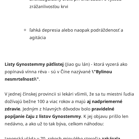
zrážanlivosťou krvi
ľahká depresia alebo naopak podráždenosť a
agitácia
Listy Gynostemmy päťlistej
(Jiao gu lán) - ktorá vyzerá ako
popínavá vínna réva - sú v Číne nazývané
\"Bylinou
nesmrteľnosti\"
.
V jednej čínskej provincii si lekári všimli, že sa tu miestni ľudia
dožívajú bežne 100 a viac rokov a majú
aj nadpriemerné
zdravie
. Jedným z hlavných dôvodov bolo
pravidelné
popíjanie čaju z listov Gynostemmy
. K jej objavu prišlo len
nedávno, a ako už to tak býva, celkom náhodou:
Japonská vláda v 70. rokoch minulého storočia
zakázala