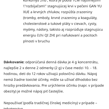
kurkumy
E zhu
, ktorá je podľa TCM najsilnejším
\"rozbíjačom\" stagnujúcej krvi v pečeni GAN YU
XUE a krvných zhlukov, rozpúšťa zrazeniny
(tromby, emboly, krvné zrazeniny a koaguláty,
cholesterolové a tukové pláty v cievach, cysty,
myómy, nádory, takisto aj rozprúďuje stagnujúcu
energiu čchi QI ZHI pri nafukovaní a pocitoch
plnosti v bruchu
Dávkovanie:
odporúčaná denná dávka je 4 g koncentrátu,
najlepšie 2 x denne 2 odmerky (2 g) v čase medzi 10. - 18.
hodinou, deti do 12 rokov užívajú polovičnú dávku. Nápoj
nemá žiadne toxické účinky, môže sa užívať dlhodobo bez
hrozby predávkovania. Pre urýchlenie účinku (napr. v prípade
obezity) je možné nápoj piť častejšie.
Nepoužívať (podľa tradičnej čínskej medicíny) v prípade –
tehotenstvo.