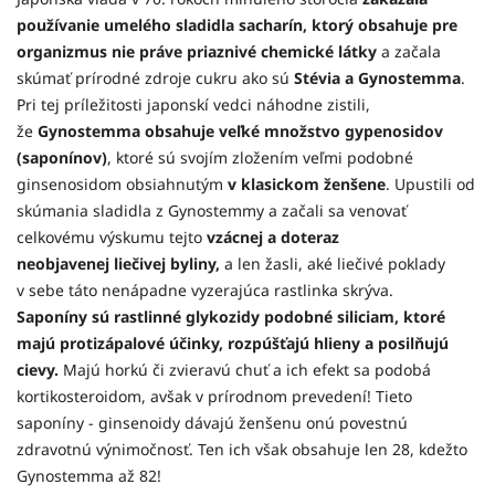
používanie umelého sladidla sacharín, ktorý obsahuje pre
organizmus nie práve priaznivé chemické látky
a začala
skúmať prírodné zdroje cukru ako sú
Stévia a Gynostemma
.
Pri tej príležitosti japonskí vedci náhodne zistili,
že
Gynostemma obsahuje veľké množstvo gypenosidov
(saponínov)
, ktoré sú svojím zložením veľmi podobné
ginsenosidom obsiahnutým
v klasickom ženšene
. Upustili od
skúmania sladidla z Gynostemmy a začali sa venovať
celkovému výskumu tejto
vzácnej a doteraz
neobjavenej liečivej byliny,
a len žasli, aké liečivé poklady
v sebe táto nenápadne vyzerajúca rastlinka skrýva.
Saponíny sú rastlinné glykozidy podobné siliciam, ktoré
majú protizápalové účinky, rozpúšťajú hlieny a posilňujú
cievy.
Majú horkú či zvieravú chuť a ich efekt sa podobá
kortikosteroidom, avšak v prírodnom prevedení! Tieto
saponíny - ginsenoidy dávajú ženšenu onú povestnú
zdravotnú výnimočnosť. Ten ich však obsahuje len 28, kdežto
Gynostemma až 82!