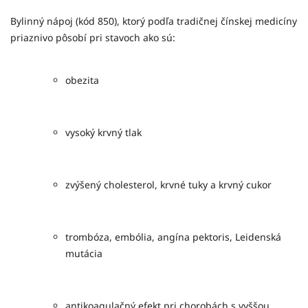
Bylinný nápoj (kód 850), ktorý podľa tradičnej čínskej medicíny
priaznivo pôsobí pri stavoch ako sú:
obezita
vysoký krvný tlak
zvýšený cholesterol, krvné tuky a krvný cukor
trombóza, embólia, angína pektoris, Leidenská
mutácia
antikoagulačný efekt pri chorobách s vyššou