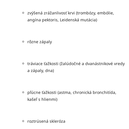
zvýšená zrážanlivosť krvi (trombózy, embólie,
angína pektoris, Leidenská mutácia)
rôzne zápaly
tráviace ťažkosti (žalúdočné a dvanástnikové vredy
a zápaly, dna)
pľúcne ťažkosti (astma, chronická bronchitída,
kašeľ s hlienmi)
roztrúsená skleróza