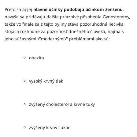
Preto sa aj jej
hlavné účinky podobajú účinkom ženšenu
,
navyše sa pridávajú ďalšie priaznivé pôsobenia Gynostemmy,
takže vo finále sa z tejto byliny stáva pozoruhodná liečivka,
stojaca rozhodne za pozornosť dnešného človeka, najmä s
jeho súčasnými \"modernými\" problémami ako sú:
obezita
vysoký krvný tlak
zvýšený cholesterol a krvné tuky
zvýšený krvný cukor