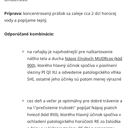
Príprava:
koncentrovaný prášok sa zaleje cca 2 dcl horúcej
vody a popíjame teplý.
Odporúčané kombinácie:
na raňajky je najvhodnejší pre naštartovanie
nášho tela a ducha
Nápoj čínskych MUDRcov (kód
900)
, ktorého hlavný účinok spočíva v posilnení
sleziny PI QI XU a odvedenie patologického vlhka
SHI, ostatné jeho účinky sú potom menej výrazné
cez deň a večer je optimálny pre dobré trávenie a
na \"prečistenie trubiek\" popíjať Nápoj piatich
hviezd (kód 850), ktorého hlavný účinok spočíva v
ochladení patologického horúčosti RE zo žalúdka