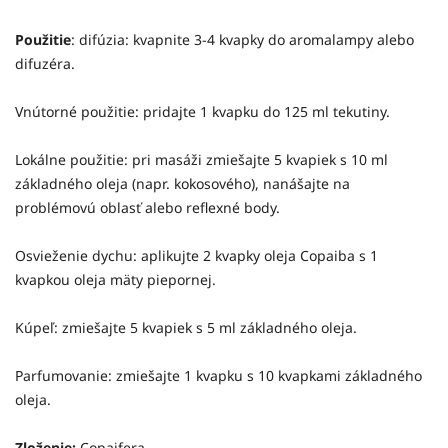
Použitie
: difúzia: kvapnite 3-4 kvapky do aromalampy alebo
difuzéra.
Vnútorné použitie: pridajte 1 kvapku do 125 ml tekutiny.
Lokálne použitie: p
ri masáži zmiešajte 5 kvapiek s 10 ml
základného oleja (napr. kokosového), nanášajte na
problémovú oblasť alebo reflexné body.
Osvieženie dychu: aplikujte 2
kvapky oleja Copaiba s 1
kvapkou oleja mäty piepornej.
Kúpeľ: zmiešajte 5 kvapiek s 5 ml základného oleja.
Parfumovanie: zmiešajte 1 kvapku s 10 kvapkami základného
oleja.
Zloženie:
Copaifera.