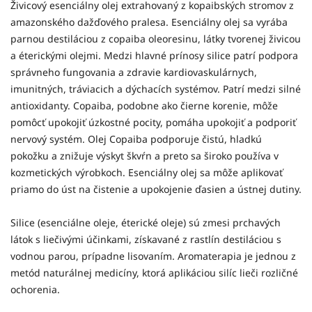
Živicový esenciálny olej extrahovaný z kopaibských stromov z
amazonského dažďového pralesa. Esenciálny olej sa vyrába
parnou destiláciou z copaiba oleoresinu, látky tvorenej živicou
a éterickými olejmi. Medzi hlavné prínosy silice patrí podpora
správneho fungovania a zdravie
kardiovaskulárnych,
imunitných, tráviacich a dýchacích systémov. Patrí medzi silné
antioxidanty.
Copaiba, podobne ako čierne korenie, môže
pomôcť upokojiť úzkostné pocity, p
omáha upokojiť a podporiť
nervový systém. Olej Copaiba p
odporuje čistú, hladkú
pokožku a znižuje výskyt škvŕn a preto
sa široko používa v
kozmetických výrobkoch. Esenciálny olej sa môže aplikovať
priamo do úst na čistenie a upokojenie ďasien a ústnej dutiny.
Silice (esenciálne oleje, éterické oleje) sú zmesi prchavých
látok s liečivými účinkami, získavané z rastlín destiláciou s
vodnou parou, prípadne lisovaním. Aromaterapia je jednou z
metód naturálnej medicíny, ktorá aplikáciou silíc lieči rozličné
ochorenia.