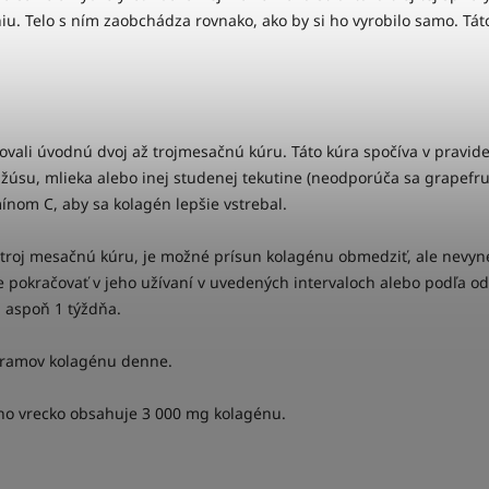
u. Telo s ním zaobchádza rovnako, ako by si ho vyrobilo samo. Táto
lvovali úvodnú dvoj až trojmesačnú kúru. Táto kúra spočíva v pravid
žúsu, mlieka alebo inej studenej tekutine (neodporúča sa grapefru
ínom C, aby sa kolagén lepšie vstrebal.
 troj mesačnú kúru, je možné prísun kolagénu obmedziť, ale nevyn
pokračovať v jeho užívaní v uvedených intervaloch alebo podľa od
 aspoň 1 týždňa.
gramov kolagénu denne.
edno vrecko obsahuje 3 000 mg kolagénu.