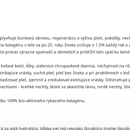
plyvňuje bunkovú obnovu, regeneráciu a výživu pleti, pokožky, necht
a kolagénu v tele sa po 25. roku života znižuje o 1,5% každý rok a
proces výrazne spomaliť a obmedziť a priblížiť telo späť ku kondí
ľavé kosti, kĺby, slabnúce chrupavkové tkanivá, náchylnosť na rôz
znikajúce vrásky, suchá pleť, pleť bez života a pri problémoch s ko
ladzovať pleť, zjemniť a zredukovať existujúce vrásky. Odstraňuje
nechtami - krehké nechty, ktoré sa okamžite lámu, tvrdé nechty, šti
šku 100% bio-aktívneho rybacieho kolagénu.
sa volá hydrolýza. Vďaka nej má rovnakú štruktúru trojitej špirály