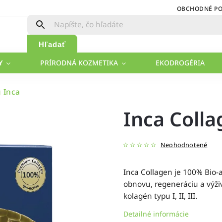
OBCHODNÉ P
Hľadať
Y
PRÍRODNÁ KOZMETIKA
EKODROGÉRIA
 Inca
Inca Colla
Neohodnotené
Inca Collagen je 100% Bio-
obnovu, regeneráciu a výži
kolagén typu I, II, III.
Detailné informácie