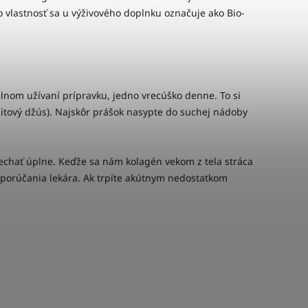
 vlastnosť sa u výživového doplnku označuje ako Bio-
elnom užívaní prípravku, jedno vrecúško denne. To si
itový džús). Najskôr prášok nasypte do suchej nádoby
echať úplne. Keďže sa nám kolagén vekom z tela stráca
porúčania lekára. Ak trpíte akútnym nedostatkom