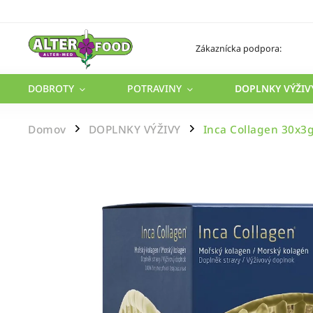
Zákaznícka podpora:
DOBROTY
POTRAVINY
DOPLNKY VÝŽIV
Domov
DOPLNKY VÝŽIVY
Inca Collagen 30x3g
/
/