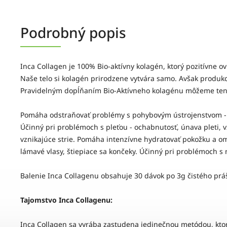
Podrobný popis
Inca Collagen je 100% Bio-aktívny kolagén, ktorý pozitívne ov
Naše telo si kolagén prirodzene vytvára samo. Avšak produkci
Pravidelným dopĺňaním Bio-Aktívneho kolagénu môžeme tento 
Pomáha odstraňovať problémy s pohybovým ústrojenstvom - bo
Účinný pri problémoch s pleťou - ochabnutosť, únava pleti, v
vznikajúce strie. Pomáha intenzívne hydratovať pokožku a om
lámavé vlasy, štiepiace sa končeky. Účinný pri problémoch s 
Balenie Inca Collagenu obsahuje 30 dávok po 3g čistého prá
Tajomstvo Inca Collagenu:
Inca Collagen sa vyrába zastudena jedinečnou metódou, ktorá 