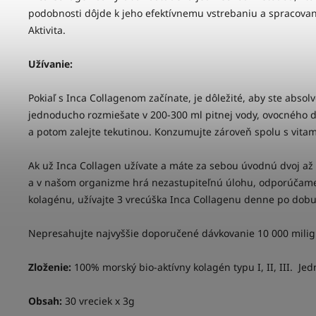
podobnosti dôjde k jeho efektívnemu vstrebaniu a spracovani
Aktivita.
Užívanie:
Pokiaľ s Inca Collagenom začínate, je dôležité, aby ste abso
jednoducho rozmiešate v 200-300 ml pitnej vody, ovocného d
a potom zalejte tekutinou. Konzumujte zároveň spolu s vitam
Ak už Inca Collagen užívate a máte za sebou úvodnú dvoj až
a v našom organizme hrá nezastupiteľnú úlohu, odporúčame 
kolagénu, užívajte 3 vrecúška Inca Collagenu denne po dobu
Nepresahujte najvyššie doporučené dávkovanie 10 000 mili
Zloženie:
100% morský bio-aktívny kolagén typu I, II, III. J
Obsah:
30 vreciek x 3g