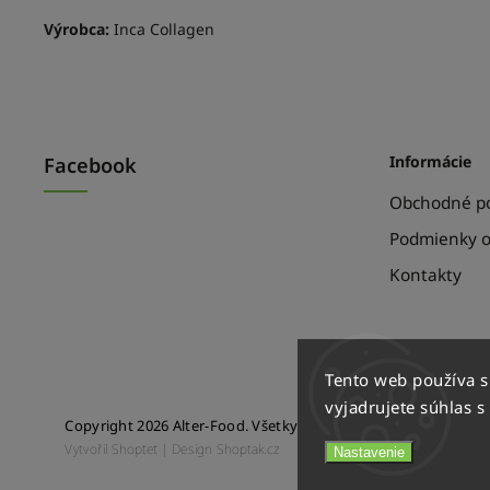
Výrobca:
Inca Collagen
Informácie
Facebook
Obchodné p
Podmienky o
Kontakty
Tento web používa 
vyjadrujete súhlas s
Copyright 2026
Alter-Food
. Všetky práva vyhradené.
Vytvořil
Shoptet
| Design
Shoptak.cz
Nastavenie