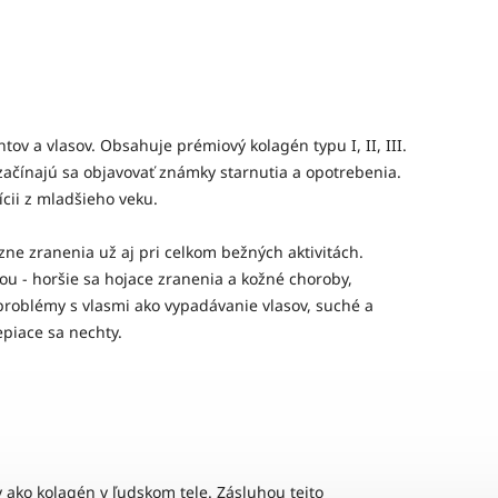
ov a vlasov. Obsahuje prémiový kolagén typu I, II, III.
 začínajú sa objavovať známky starnutia a opotrebenia.
cii z mladšieho veku.
ne zranenia už aj pri celkom bežných aktivitách.
žou - horšie sa hojace zranenia a kožné choroby,
 problémy s vlasmi ako vypadávanie vlasov, suché a
epiace sa nechty.
 ako kolagén v ľudskom tele. Zásluhou tejto