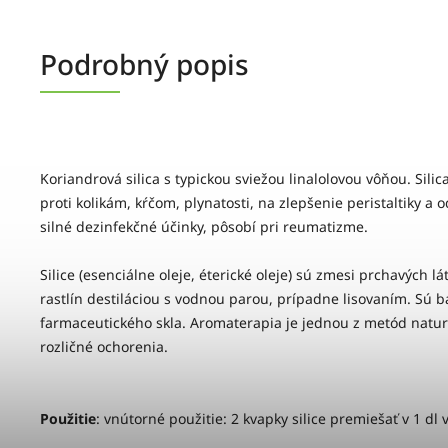
Podrobný popis
Koriandrová silica s typickou sviežou linalolovou vôňou. Sili
proti kolikám, kŕčom, plynatosti, na zlepšenie peristaltiky 
silné dezinfekčné účinky, pôsobí pri reumatizme.
Silice (esenciálne oleje, éterické oleje) sú zmesi prchavých lá
rastlín destiláciou s vodnou parou, prípadne lisovaním. Sú 
farmaceutického skla. Aromaterapia je jednou z metód naturáln
rozličné ochorenia.
Použitie
: vnútorné použitie: 2 kvapky silice premiešať v 1 dl 