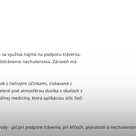
ca sa využíva najmä na podporu trávenia,
a odstránenie nechutenstva. Zároveň má
tok s liečivými účinkami, získavané z
balené pod atmosférou dusíka v obaloch z
ej medicíny, ktorá aplikáciou silíc lieči
vody - piť pri podpore trávenia, pri kŕčoch, plynatosti a nechutenstv