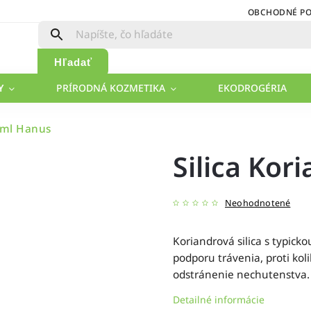
OBCHODNÉ P
Hľadať
Y
PRÍRODNÁ KOZMETIKA
EKODROGÉRIA
5ml Hanus
Silica Kor
Neohodnotené
Koriandrová silica s typick
podporu trávenia, proti koli
odstránenie nechutenstva.
Detailné informácie