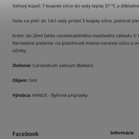
Vaňový kúpeľ: 7 kvapiek silice do vody teplej 37 °C a dôkladn
Voda na pleť: do 1dcl vody pridať 3 kvapky silice, potierať ple
Krém: do 20ml ľahko rozotierateľného masťového základu 5-1
Neriedené podanie: na postihnuté miesto naneste silicu a vma
účinky.
Zloženie:
Coriandrum sativum (Balkán)
Objem:
5ml
Výrobca:
HANUS - Bylinné prípravky
Informácie
Facebook