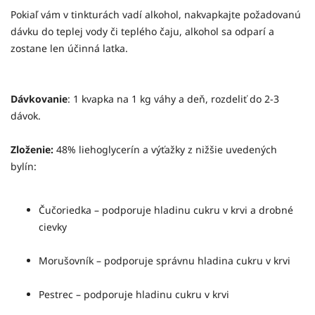
Pokiaľ vám v tinkturách vadí alkohol, nakvapkajte požadovanú
dávku do teplej vody či teplého čaju, alkohol sa odparí a
zostane len účinná latka.
Dávkovanie
: 1 kvapka na 1 kg váhy a deň, rozdeliť do 2-3
dávok.
Zloženie:
48% liehoglycerín a výťažky z nižšie uvedených
bylín:
Čučoriedka – podporuje hladinu cukru v krvi a drobné
cievky
Morušovník – podporuje správnu hladina cukru v krvi
Pestrec – podporuje hladinu cukru v krvi