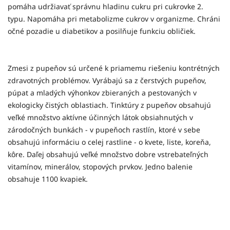
pomáha udržiavať správnu hladinu cukru pri cukrovke 2.
typu. Napomáha pri metabolizme cukrov v organizme. Chráni
očné pozadie u diabetikov a posilňuje funkciu obličiek.
Zmesi z pupeňov sú určené k priamemu riešeniu kontrétných
zdravotných problémov. Vyrábajú sa z čerstvých pupeňov,
púpat a mladých výhonkov zbieraných a pestovaných v
ekologicky čistých oblastiach. Tinktúry z pupeňov obsahujú
veľké množstvo aktívne účinných látok obsiahnutých v
zárodočných bunkách - v pupeňoch rastlín, ktoré v sebe
obsahujú informáciu o celej rastline - o kvete, liste, koreňa,
kôre. Daľej obsahujú veľké množstvo dobre vstrebateľných
vitamínov, minerálov, stopových prvkov. Jedno balenie
obsahuje 1100 kvapiek.