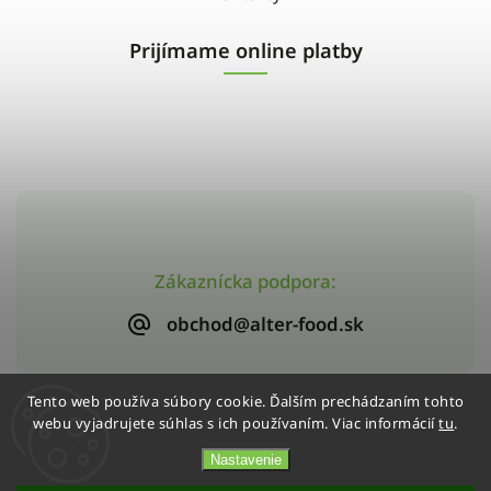
Prijímame online platby
Zákaznícka podpora:
obchod@alter-food.sk
Tento web používa súbory cookie. Ďalším prechádzaním tohto
webu vyjadrujete súhlas s ich používaním. Viac informácií
tu
.
Copyright 2026
Alter-Food
. Všetky práva vyhradené.
Vytvořil
Shoptet
| Design
Shoptak.cz
Nastavenie