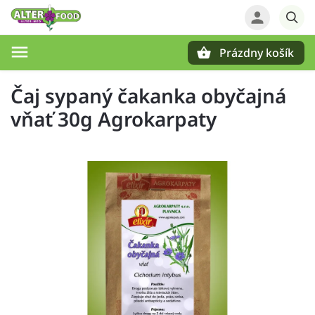
Prázdny košík
Hľadať
Čaj sypaný čakanka obyčajná
vňať 30g Agrokarpaty