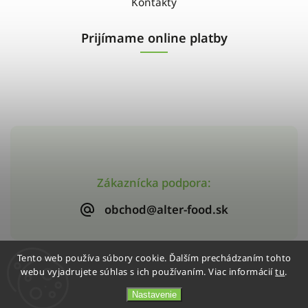
Kontakty
Prijímame online platby
Zákaznícka podpora:
obchod@alter-food.sk
Tento web používa súbory cookie. Ďalším prechádzaním tohto
webu vyjadrujete súhlas s ich používaním. Viac informácií
tu
.
Copyright 2026
Alter-Food
. Všetky práva vyhradené.
Vytvořil
Shoptet
| Design
Shoptak.cz
Nastavenie