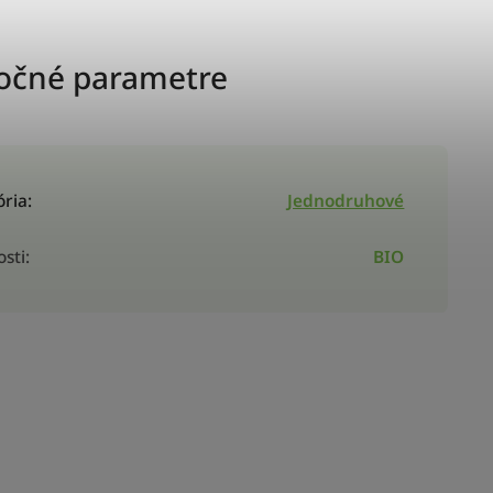
očné parametre
ória
:
Jednodruhové
osti
:
BIO