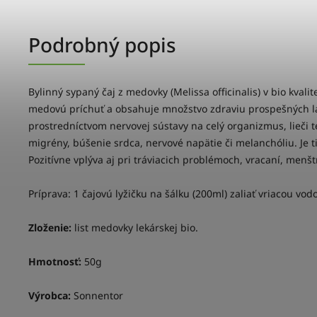
Podrobný popis
Bylinný sypaný čaj z medovky (Melissa officinalis) v bio kval
medovú príchuť a obsahuje množstvo zdraviu prospešných l
prostredníctvom nervovej sústavy na celý organizmus, lieči
migrény, búšenie srdca, nervové napätie či melanchóliu. Je
Pozitívne vplýva aj pri tráviacich problémoch, vracaní, menšt
Príprava: 1 čajovú lyžičku na šálku (200ml) zaliať vriacou vo
Zloženie:
list medovky lekárskej bio.
Hmotnosť:
50g
Výrobca:
Sonnentor