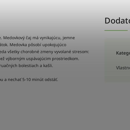
Dodat
ite. Medovkový čaj má vynikajúcu, jemne
átok. Medovka pôsobí upokojujúco
 teda všetky chorobné zmeny vyvolané stresom:
Kateg
 tiež výborným uspávajúcim prostriedkom.
ruačných bolestiach a kašli.
Vlastn
dou a nechať 5-10 minút odstáť.