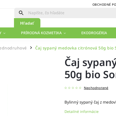
OBCHODNÉ P
Hľadať
Y
PRÍRODNÁ KOZMETIKA
EKODROGÉRIA
Jednodruhové
Čaj sypaný medovka citrónová 50g bio
/
Čaj sypan
50g bio S
Neohodnotené
Bylinný sypaný čaj z medovky
Detailné informácie