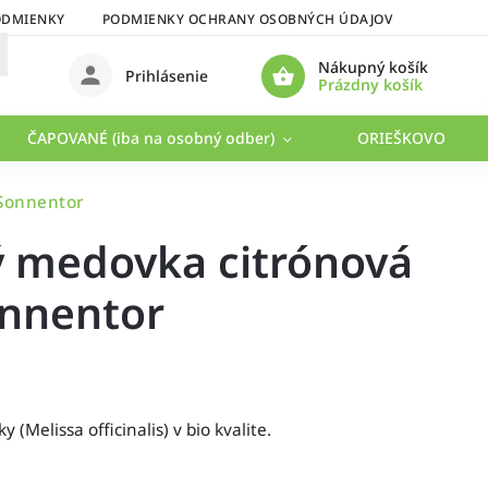
ODMIENKY
PODMIENKY OCHRANY OSOBNÝCH ÚDAJOV
Nákupný košík
Prihlásenie
Prázdny košík
ČAPOVANÉ (iba na osobný odber)
ORIEŠKOVO
 Sonnentor
ý medovka citrónová
onnentor
 (Melissa officinalis) v bio kvalite.