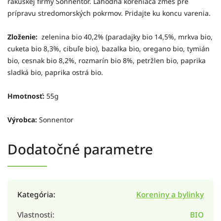
rakúskej firmy Sonnentor. Lahodná koreniaca zmes pre
prípravu stredomorských pokrmov. Pridajte ku koncu varenia.
Zloženie:
zelenina bio 40,2% (paradajky bio 14,5%, mrkva bio,
cuketa bio 8,3%, cibuľe bio), bazalka bio, oregano bio, tymián
bio, cesnak bio 8,2%, rozmarín bio 8%, petržlen bio, paprika
sladká bio, paprika ostrá bio.
Hmotnosť:
55g
Výrobca:
Sonnentor
Dodatočné parametre
Kategória
:
Koreniny a bylinky
Vlastnosti
:
BIO