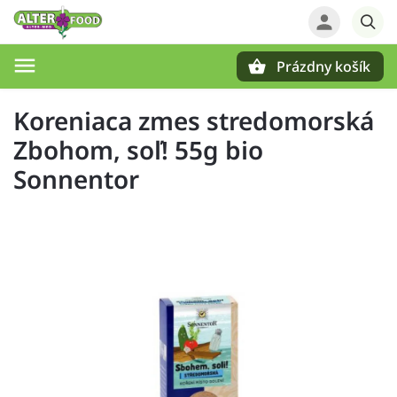
Prázdny košík
Hľadať
Koreniaca zmes stredomorská
Zbohom, soľ! 55g bio
Sonnentor