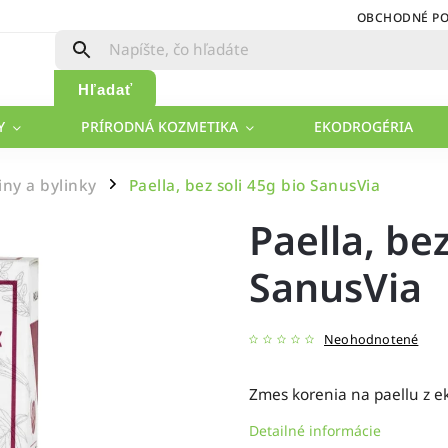
OBCHODNÉ P
Hľadať
Y
PRÍRODNÁ KOZMETIKA
EKODROGÉRIA
ny a bylinky
Paella, bez soli 45g bio SanusVia
/
Paella, bez
SanusVia
Neohodnotené
Zmes korenia na paellu z e
Detailné informácie