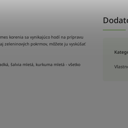
Dodat
mes korenia sa vynikajúco hodí na prípravu
a aj zeleninových pokrmov, môžete ju vyskúšať
Kateg
adká, šalvia mletá, kurkuma mletá - všetko
Vlastn