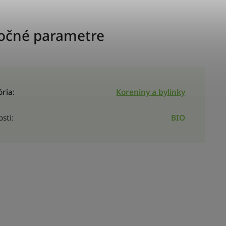
očné parametre
ória
:
Koreniny a bylinky
osti
:
BIO