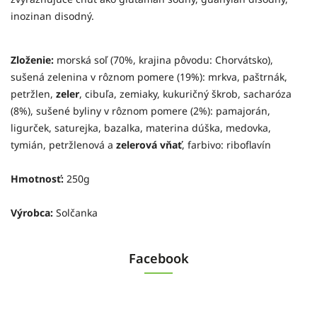
inozinan disodný.
Zloženie:
morská soľ (70%, krajina pôvodu: Chorvátsko),
sušená zelenina v rôznom pomere (19%): mrkva, paštrnák,
petržlen,
zeler
, cibuľa, zemiaky, kukuričný škrob, sacharóza
(8%), sušené byliny v rôznom pomere (2%): pamajorán,
ligurček, saturejka, bazalka, materina dúška, medovka,
tymián, petržlenová a
zelerová vňať
, farbivo: riboflavín
Hmotnosť:
250g
Výrobca:
Solčanka
Facebook