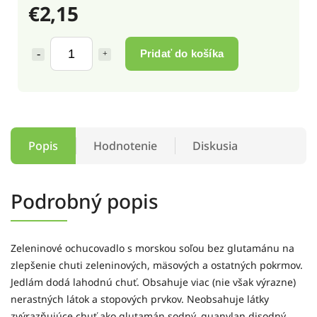
€2,15
Pridať do košíka
Popis
Hodnotenie
Diskusia
Podrobný popis
Zeleninové ochucovadlo s morskou soľou bez glutamánu na
zlepšenie chuti zeleninových, mäsových a ostatných pokrmov.
Jedlám dodá lahodnú chuť. Obsahuje viac (nie však výrazne)
nerastných látok a stopových prvkov. Neobsahuje látky
zvýrazňujúce chuť ako glutamán sodný, guanylan disodný,