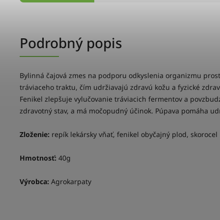
Podrobný popis
Bylinná čajová zmes na podporu odkyslenia organizmu prostr
tráviaceho traktu, čím udržiavajú zdravú kožu a fyzické zdra
Fenikel zlepšuje vylučovanie tráviacich fermentov a povzbudzu
zdravotný stav, a má močopudný účinok. Púpava pomáha udrž
Zloženie:
repík lekársky vňať, fenikel obyčajný plod, skorocel
Hmotnosť:
40g
Výrobca:
Agrokarpaty