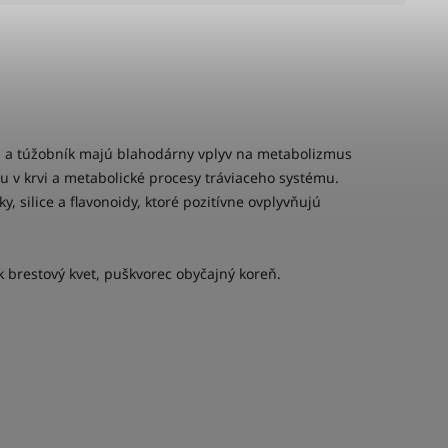
el a túžobník majú blahodárny vplyv na metabolizmus
lu v krvi a metabolické procesy tráviaceho systému.
, silice a flavonoidy, ktoré pozitívne ovplyvňujú
ík brestový kvet, puškvorec obyčajný koreň.