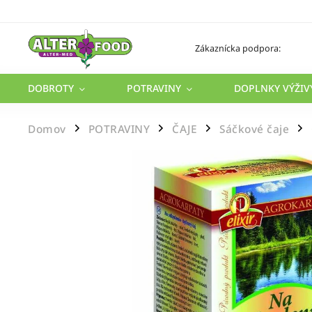
Zákaznícka podpora:
DOBROTY
POTRAVINY
DOPLNKY VÝŽIV
Domov
POTRAVINY
ČAJE
Sáčkové čaje
/
/
/
/