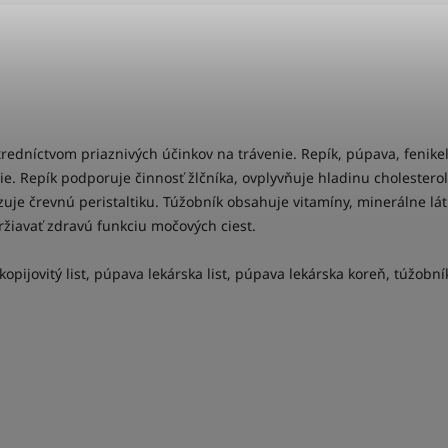
edníctvom priaznivých účinkov na trávenie. Repík, púpava, fenik
vie. Repík podporuje činnosť žlčníka, ovplyvňuje hladinu cholestero
je črevnú peristaltiku. Túžobník obsahuje vitamíny, minerálne látky
iavať zdravú funkciu močových ciest.
 kopijovitý list, púpava lekárska list, púpava lekárska koreň, túžobn