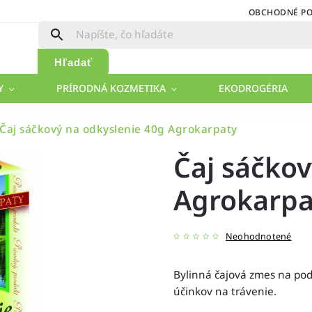
OBCHODNÉ P
Hľadať
Y
PRÍRODNÁ KOZMETIKA
EKODROGÉRIA
Čaj sáčkový na odkyslenie 40g Agrokarpaty
Čaj sáčkov
Agrokarpa
Neohodnotené
Bylinná čajová zmes na po
účinkov na trávenie.