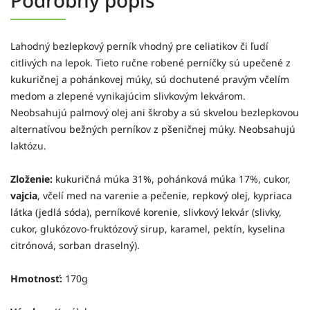
Lahodný bezlepkový perník vhodný pre celiatikov či ľudí
citlivých na lepok. Tieto ručne robené perníčky sú upečené z
kukuričnej a pohánkovej múky, sú dochutené pravým včelím
medom a zlepené vynikajúcim slivkovým lekvárom.
Neobsahujú palmový olej ani škroby a sú skvelou bezlepkovou
alternatívou bežných perníkov z pšeničnej múky. Neobsahujú
laktózu.
Zloženie:
kukuričná múka 31%, pohánková múka 17%, cukor,
vajcia
, včelí med na varenie a pečenie, repkový olej, kypriaca
látka (jedlá sóda), perníkové korenie, slivkový lekvár (slivky,
cukor, glukózovo-fruktózový sirup, karamel, pektín, kyselina
citrónová, sorban draselný).
Hmotnosť:
170g