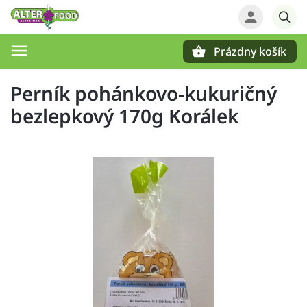
Prázdny košík
Hľadať
Perník pohánkovo-kukuričný
bezlepkový 170g Korálek